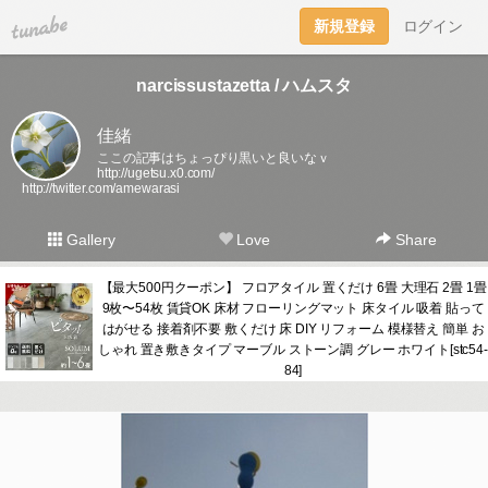
tuna.be
新規登録
ログイン
narcissustazetta / ハムスタ
佳緒
ここの記事はちょっぴり黒いと良いなｖ
http://ugetsu.x0.com/
http://twitter.com/amewarasi
Gallery
Love
Share
【最大500円クーポン】 フロアタイル 置くだけ 6畳 大理石 2畳 1畳
9枚〜54枚 賃貸OK 床材 フローリングマット 床タイル 吸着 貼って
はがせる 接着剤不要 敷くだけ 床 DIY リフォーム 模様替え 簡単 お
しゃれ 置き敷きタイプ マーブル ストーン調 グレー ホワイト[stc54-
84]