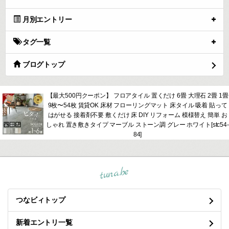
月別エントリー
タグ一覧
ブログトップ
【最大500円クーポン】 フロアタイル 置くだけ 6畳 大理石 2畳 1畳
9枚〜54枚 賃貸OK 床材 フローリングマット 床タイル 吸着 貼って
はがせる 接着剤不要 敷くだけ 床 DIY リフォーム 模様替え 簡単 お
しゃれ 置き敷きタイプ マーブル ストーン調 グレー ホワイト[stc54-
84]
tuna.be
つなビィトップ
新着エントリ一覧