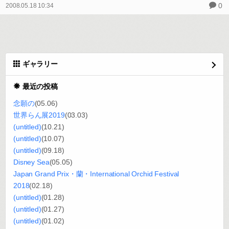
0
2008.05.18 10:34
ギャラリー
最近の投稿
念願の
(05.06)
世界らん展2019
(03.03)
(untitled)
(10.21)
(untitled)
(10.07)
(untitled)
(09.18)
Disney Sea
(05.05)
Japan Grand Prix・蘭・International Orchid Festival
2018
(02.18)
(untitled)
(01.28)
(untitled)
(01.27)
(untitled)
(01.02)