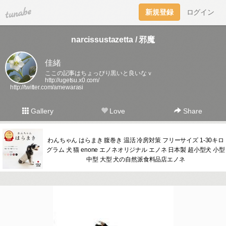
tuna.be
新規登録
ログイン
narcissustazetta / 邪魔
佳緒
ここの記事はちょっぴり黒いと良いなｖ
http://ugetsu.x0.com/
http://twitter.com/amewarasi
Gallery
Love
Share
わんちゃん はらまき 腹巻き 温活 冷房対策 フリーサイズ 1-30キロ
グラム 犬 猫 enone エノネオリジナル エノネ 日本製 超小型犬 小型
中型 大型 犬の自然派食料品店エノネ