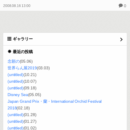
0
2008.08.16 13:00
ギャラリー
最近の投稿
念願の
(05.06)
世界らん展2019
(03.03)
(untitled)
(10.21)
(untitled)
(10.07)
(untitled)
(09.18)
Disney Sea
(05.05)
Japan Grand Prix・蘭・International Orchid Festival
2018
(02.18)
(untitled)
(01.28)
(untitled)
(01.27)
(untitled)
(01.02)