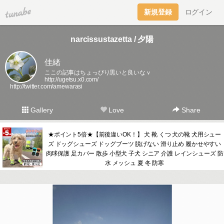
tuna.be
新規登録
ログイン
narcissustazetta / 夕陽
佳緒
ここの記事はちょっぴり黒いと良いなｖ
http://ugetsu.x0.com/
http://twitter.com/amewarasi
Gallery
Love
Share
★ポイント5倍★【前後違いOK！】 犬 靴 くつ 犬の靴 犬用シュー
ズ ドッグシューズ ドッグブーツ 脱げない 滑り止め 履かせやすい
肉球保護 足カバー 散歩 小型犬 子犬 シニア 介護 レインシューズ 防
水 メッシュ 夏 冬 防寒