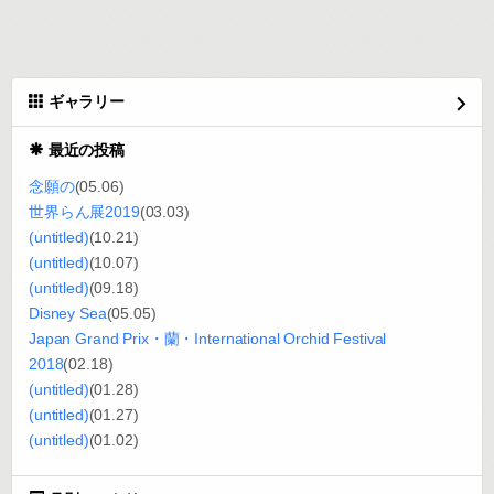
ギャラリー
最近の投稿
念願の
(05.06)
世界らん展2019
(03.03)
(untitled)
(10.21)
(untitled)
(10.07)
(untitled)
(09.18)
Disney Sea
(05.05)
Japan Grand Prix・蘭・International Orchid Festival
2018
(02.18)
(untitled)
(01.28)
(untitled)
(01.27)
(untitled)
(01.02)