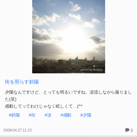
街を照らす斜陽
夕陽なんですけど、とっても明るいですね。涙流しながら撮りまし
た(笑)
感動してってわけじゃなく眩しくて…(^^ゞ
#斜陽
#街
#涙
#感動
#夕陽
0
2008.04.27 11:15