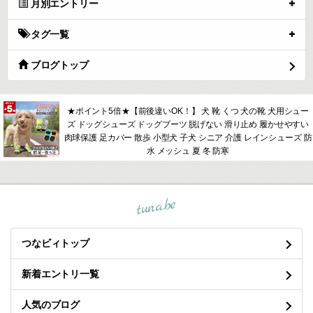
月別エントリー
タグ一覧
ブログトップ
★ポイント5倍★【前後違いOK！】 犬 靴 くつ 犬の靴 犬用シュー
ズ ドッグシューズ ドッグブーツ 脱げない 滑り止め 履かせやすい
肉球保護 足カバー 散歩 小型犬 子犬 シニア 介護 レインシューズ 防
水 メッシュ 夏 冬 防寒
tuna.be
つなビィトップ
新着エントリ一覧
人気のブログ