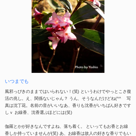
いつまでも
風邪っぴきのままではいられない！(笑) というわけでやっとこさ復
活の兆し。え、関係ないじゃん？ うん、そうなんだけどね(^^ゞ 写
真は沈丁花。名前の音がいいなあ、香りも沈香がいちばん好きです
しｖ お線香、沈香選ぶほどには(笑)
伽羅とかが好きなんですよね、落ち着く。 といってもお香とお線
香しか持っていませんが(笑) あ、お線香は故人の好きな香りでもい