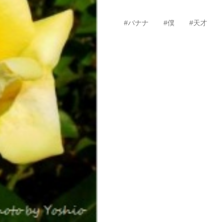
#バナナ
#僕
#天才