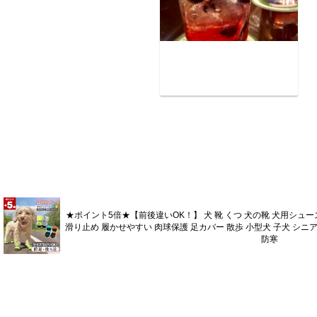
★ポイント5倍★【前後違いOK！】 犬 靴 くつ 犬の靴 犬用シュ
滑り止め 履かせやすい 肉球保護 足カバー 散歩 小型犬 子犬 シニア
防寒