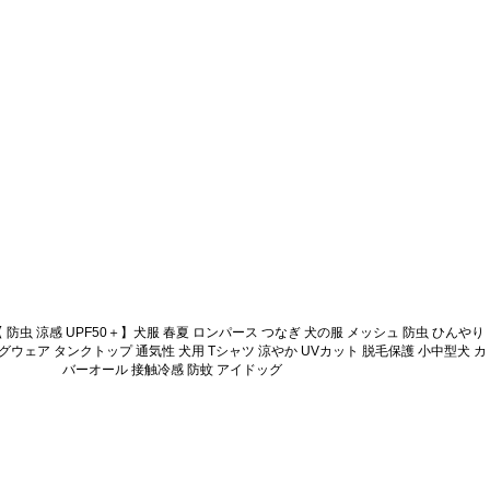
 防虫 涼感 UPF50＋】犬服 春夏 ロンパース つなぎ 犬の服 メッシュ 防虫 ひんやり
グウェア タンクトップ 通気性 犬用 Tシャツ 涼やか UVカット 脱毛保護 小中型犬 カ
バーオール 接触冷感 防蚊 アイドッグ