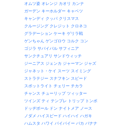
オムツ姿
オレンジ
カオリ
カンナ
ガーデン
キーホルダー
キャベツ
キャンディ
クッパ
クリスマス
クルージング
クレジット
クロネコ
グラデーション
ケーキ
ゲリラ戦
ゲンちゃん
ゲンゴロウ
コルク
コン
ゴジラ
サバイバル
サフィニア
サンクチュアリ
サンドウィッチ
ジーニアス
ジェンカ
ジャーマン
ジャズ
ジャネット・ケイ
スーツ
スイミング
ストラテジー
スナフキン
スピード
スポットライト
チェリー
チカラ
チャンス
チューリップ
ツィッター
ツインズ
ティ
テンプレ
トリップ
トンボ
ドッヂボール
ドン
ナイトメア
ノース
ノダメ
ハイスピード
ハイハイ
ハガキ
ハムスタ
ハワイ
バイバイー
バカ
バナナ