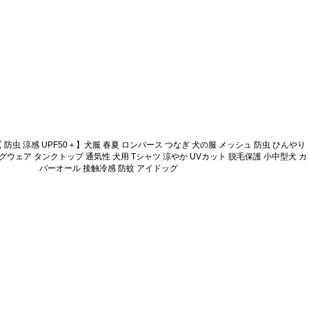
 防虫 涼感 UPF50＋】犬服 春夏 ロンパース つなぎ 犬の服 メッシュ 防虫 ひんやり
グウェア タンクトップ 通気性 犬用 Tシャツ 涼やか UVカット 脱毛保護 小中型犬 カ
バーオール 接触冷感 防蚊 アイドッグ