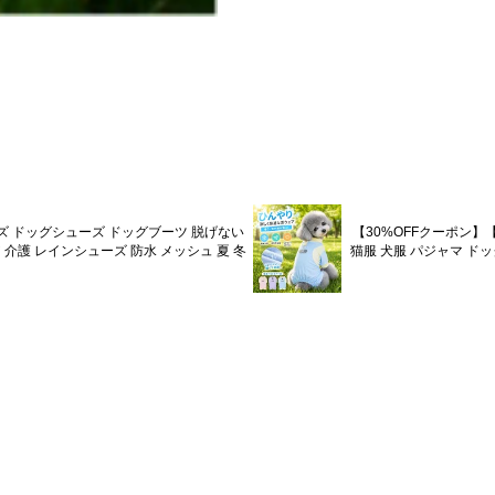
ーズ ドッグシューズ ドッグブーツ 脱げない
【30%OFFクーポン】【
 介護 レインシューズ 防水 メッシュ 夏 冬
猫服 犬服 パジャマ ドッ