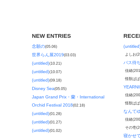
NEW ENTRIES
RECE
念願の
(untitled
(05.06)
世界らん展2019
よしお(20
(03.03)
バス待
(untitled)
(10.21)
佳緒(2011
(untitled)
(10.07)
怪獣ぱぱ(2
(untitled)
(09.18)
YEARNI
Disney Sea
(05.05)
佳緒(2009
Japan Grand Prix・蘭・International
怪獣ぱぱ(2
Orchid Festival 2018
(02.18)
なんて
(untitled)
(01.28)
佳緒(2008
(untitled)
(01.27)
その壱(20
(untitled)
(01.02)
寝かせ