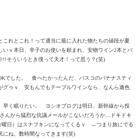
とこれとこれ！って適当に籠に入れた物たちの値段が夏
しいｖ本日、辛子のお使いを頼まれ、安物ワイン2本とバ
!!!そういうとき僕って天才！って思う？(笑)
OKでした。 食べたかったんだ、パスコのバナナスティ
がグゥｖ 安もんでもテーブルワインなら、なんら遜色
 早く眠りたい。 ヨシオブログは明日、新幹線から投
ロさんから猛烈な抗議メールがこないだろうか…ドキドキ
（金曜日）はスナフキンになってくるｖ ←つまり旅にでる
にね、数時間なってきます(笑)