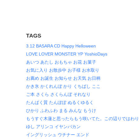
TAGS
3.12
BASARA
CD
Happy
Helloween
LOVE
LOVER
MONSTER
YP
YoshioDays
あいつ
あたし
おもちゃ
お花
お菓子
お気に入り
お散歩中
お子様
お水取り
お薦め
お誕生
お知らせ
お天気
お日柄
かき氷
かくれんぼ
かり
くちばし
ここ
ご本
さくら
さくらんぼ
それなり
たんぱく質
たんぽぽ
ぬるくゆるく
ひかり
ふわふわ
まる
みんな
もうけ
もうすぐ木蓮と思ったらもう咲いてた。この辺りではわり
ゆし
アリンコ
イヤンバカン
イングリッシュ
ウチナー
エンド