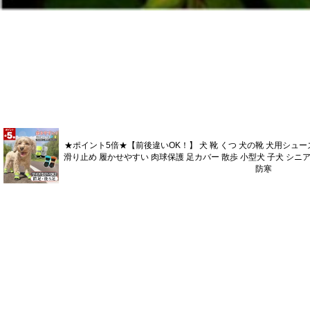
★ポイント5倍★【前後違いOK！】 犬 靴 くつ 犬の靴 犬用シュ
滑り止め 履かせやすい 肉球保護 足カバー 散歩 小型犬 子犬 シニア
防寒