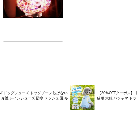
ーズ ドッグシューズ ドッグブーツ 脱げない
【30%OFFクーポン】【
 介護 レインシューズ 防水 メッシュ 夏 冬
猫服 犬服 パジャマ ドッ