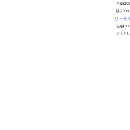
佳緒(2008
渓(2008.
ひっそ
佳緒(2008
ＭＩＹＵＫＩ