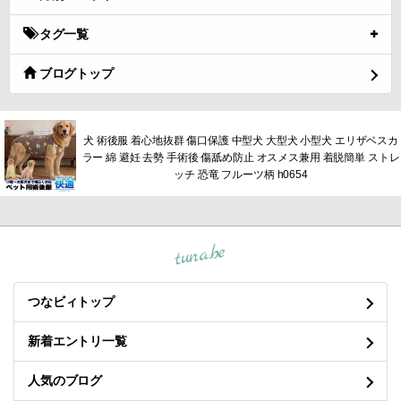
タグ一覧
ブログトップ
犬 術後服 着心地抜群 傷口保護 中型犬 大型犬 小型犬 エリザベスカ
ラー 綿 避妊 去勢 手術後 傷舐め防止 オスメス兼用 着脱簡単 ストレ
ッチ 恐竜 フルーツ柄 h0654
tuna.be
つなビィトップ
新着エントリ一覧
人気のブログ