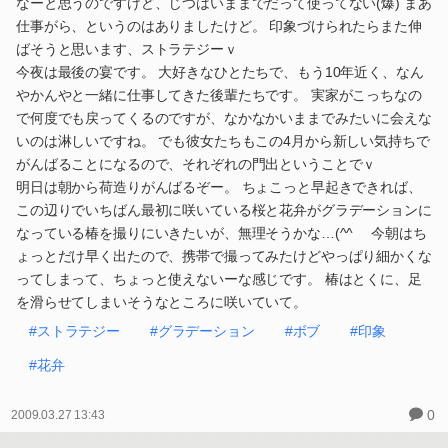
なーと思うのですけど、じつはいままでだって使ってない(爆) まあ
仕事がら、というのはありましたけど。 印象づけられたらまた伸
ばそうと思います、ストラテジーｖ
今夜は最後の宴です。 大好きなひとたちで、もう10年近く、なん
やかんやと一緒に仕事してきた後輩たちです。 実家がこっちなの
で何度でも戻ってくるのですが、なかなかいままでみたいに会えな
いのは淋しいですね。 でも彼女たちもこの4月から新しい気持ちで
がんばることになるので、それぞれの門出ということでｖ
明日は朝から荷造りがんばるぞー。 ちょこっと早起きできれば、
この辺りでいちばん最初に咲いている桜と花弁がグラデーションに
なっている椿を撮りにいきたいが、無理そうかな…(^^ゞ 今朝はち
ょっとだけ早く出たので、携帯で撮ってみたけどやっぱり細かくな
ってしまって、ちょっと使えないーな感じです。 椿はとくに、足
を滑らせてしまいそうなところに咲いていて。
#ストラテジー
#グラデーション
#ボブ
#印象
#花弁
0
2009.03.27 13:43