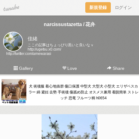
tuna.be
新規登録
ログイン
narcissustazetta / 花弁
佳緒
ここの記事はちょっぴり黒いと良いなｖ
http://ugetsu.x0.com/
http://twitter.com/amewarasi
Gallery
Love
Share
犬 術後服 着心地抜群 傷口保護 中型犬 大型犬 小型犬 エリザベスカ
ラー 綿 避妊 去勢 手術後 傷舐め防止 オスメス兼用 着脱簡単 ストレ
ッチ 恐竜 フルーツ柄 h0654