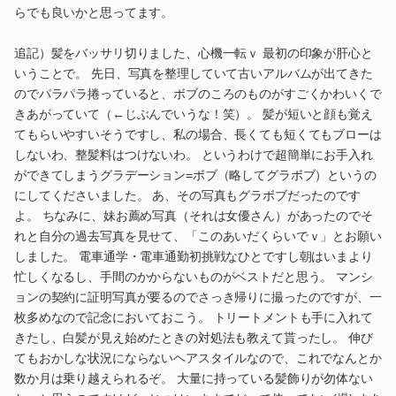
らでも良いかと思ってます。
追記）髪をバッサリ切りました、心機一転ｖ 最初の印象が肝心と
いうことで。 先日、写真を整理していて古いアルバムが出てきた
のでパラパラ捲っていると、ボブのころのものがすごくかわいくで
きあがっていて（←じぶんでいうな！笑）。 髪が短いと顔も覚え
てもらいやすいそうですし、私の場合、長くても短くてもブローは
しないわ、整髪料はつけないわ。 というわけで超簡単にお手入れ
ができてしまうグラデーション=ボブ（略してグラボブ）というの
にしてくださいました。 あ、その写真もグラボブだったのです
よ。 ちなみに、妹お薦め写真（それは女優さん）があったのでそ
れと自分の過去写真を見せて、「このあいだくらいでｖ」とお願い
しました。 電車通学・電車通勤初挑戦なひとですし朝はいまより
忙しくなるし、手間のかからないものがベストだと思う。 マンシ
ョンの契約に証明写真が要るのでさっき帰りに撮ったのですが、一
枚多めなので記念においておこう。 トリートメントも手に入れて
きたし、白髪が見え始めたときの対処法も教えて貰ったし。 伸び
てもおかしな状況にならないヘアスタイルなので、これでなんとか
数か月は乗り越えられるぞ。 大量に持っている髪飾りが勿体ない