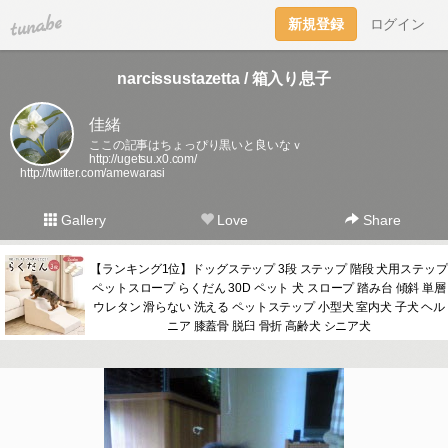
tuna.be
新規登録
ログイン
narcissustazetta / 箱入り息子
佳緒
ここの記事はちょっぴり黒いと良いなｖ
http://ugetsu.x0.com/
http://twitter.com/amewarasi
Gallery
Love
Share
【ランキング1位】ドッグステップ 3段 ステップ 階段 犬用ステップ
ペットスロープ らくだん 30D ペット 犬 スロープ 踏み台 傾斜 単層
ウレタン 滑らない 洗える ペットステップ 小型犬 室内犬 子犬 ヘル
ニア 膝蓋骨 脱臼 骨折 高齢犬 シニア犬