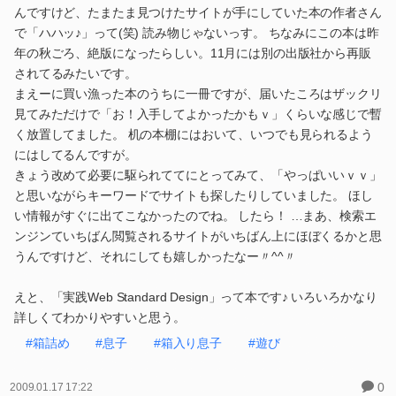
んですけど、たまたま見つけたサイトが手にしていた本の作者さん
で「ハハッ♪」って(笑) 読み物じゃないっす。 ちなみにこの本は昨
年の秋ごろ、絶版になったらしい。11月には別の出版社から再販
されてるみたいです。
まえーに買い漁った本のうちに一冊ですが、届いたころはザックリ
見てみただけで「お！入手してよかったかもｖ」くらいな感じで暫
く放置してました。 机の本棚にはおいて、いつでも見られるよう
にはしてるんですが。
きょう改めて必要に駆られててにとってみて、「やっぱいいｖｖ」
と思いながらキーワードでサイトも探したりしていました。 ほし
い情報がすぐに出てこなかったのでね。 したら！ …まあ、検索エ
ンジンていちばん閲覧されるサイトがいちばん上にほぼくるかと思
うんですけど、それにしても嬉しかったなー〃^^〃
えと、「実践Web Standard Design」って本です♪ いろいろかなり
詳しくてわかりやすいと思う。
#箱詰め
#息子
#箱入り息子
#遊び
0
2009.01.17 17:22