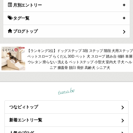
月別エントリー
タグ一覧
ブログトップ
【ランキング1位】ドッグステップ 3段 ステップ 階段 犬用ステップ
ペットスロープ らくだん 30D ペット 犬 スロープ 踏み台 傾斜 単層
ウレタン 滑らない 洗える ペットステップ 小型犬 室内犬 子犬 ヘル
ニア 膝蓋骨 脱臼 骨折 高齢犬 シニア犬
tuna.be
つなビィトップ
新着エントリ一覧