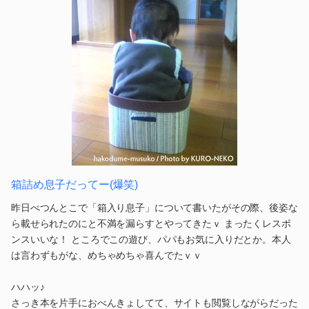
箱詰め息子だってー(爆笑)
昨日べつんとこで「箱入り息子」について書いたがその際、後姿な
ら載せられたのにと不満を漏らすとやってきたｖ まったくレスポ
ンスいいな！ ところでこの遊び、パパもお気に入りだとか。本人
は言わずもがな、めちゃめちゃ喜んでたｖｖ
ハハッ♪
さっき本を片手におべんきょしてて、サイトも閲覧しながらだった