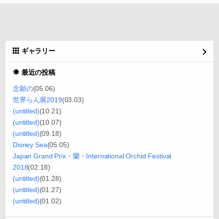
ギャラリー
最近の投稿
念願の
(05.06)
世界らん展2019
(03.03)
(untitled)
(10.21)
(untitled)
(10.07)
(untitled)
(09.18)
Disney Sea
(05.05)
Japan Grand Prix・蘭・International Orchid Festival
2018
(02.18)
(untitled)
(01.28)
(untitled)
(01.27)
(untitled)
(01.02)